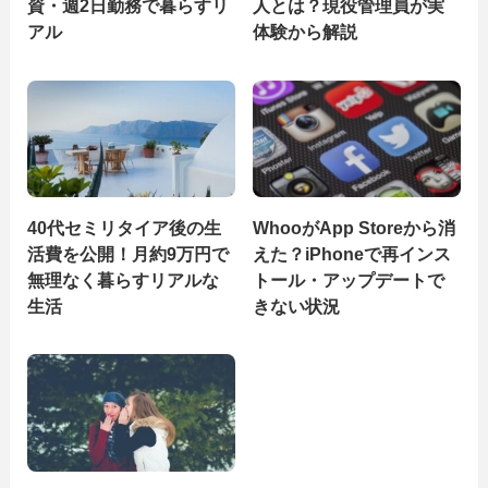
資・週2日勤務で暮らすリ
人とは？現役管理員が実
アル
体験から解説
40代セミリタイア後の生
WhooがApp Storeから消
活費を公開！月約9万円で
えた？iPhoneで再インス
無理なく暮らすリアルな
トール・アップデートで
生活
きない状況