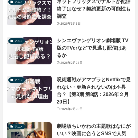
ネットフリックスでナルトが配信
アニメ
終了はなぜ？契約更新の可能性も
調査
2026年3月3日
シンエヴァンゲリオン劇場版 TV
アニメ
版のTVerなどで見逃し配信はあ
るか
2026年2月23日
呪術廻戦がアマプラとNetflixで見
アニメ
れない・更新されないのは不具
合？【第3期 第8話：2026年２月
20日】
2026年2月20日
劇場版ちいかわの主題歌はなにが
アニメ
いい？映画に合うとSNSで人気