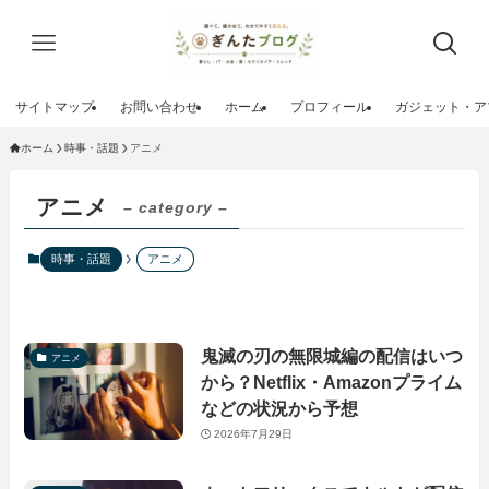
サイトマップ
お問い合わせ
ホーム
プロフィール
ガジェット・ア
ホーム
時事・話題
アニメ
アニメ
– category –
時事・話題
アニメ
鬼滅の刃の無限城編の配信はいつ
アニメ
から？Netflix・Amazonプライム
などの状況から予想
2026年7月29日