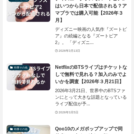
はいつから日本で配信される？ア
マプラでは購入可能【2026年３
月】
ディズニー映画の人気作『ズートピ
ア』の続編となる『ズートピア
2』。 「ディズニ...
2026年3月13日
NetflixのBTSライブはチケットな
時事その他
しで無料で見れる？加入のみでよ
いかを調査【2026年３月21日】
2026年3月21日、世界中のBTSファ
ンにとって大きな話題となっている
ライブ配信が予...
2026年3月5日
Qoo10のメガポップアップで同
時事その他