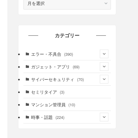
ー
カ
イ
ブ
カテゴリー
エラー・不具合
(390)
(6)
ガジェット・アプリ
(69)
(10)
(7)
サイバーセキュリティ
(70)
(20)
(62)
(25)
セミリタイア
(3)
(21)
(12)
マンション管理員
(10)
(28)
(11)
時事・話題
(224)
(30)
(12)
(15)
(24)
(10)