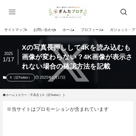
サイトマップ
お問い合わせ
ホーム
プロフィール
ガジェット・ア
Xの写真長押しして4Kを読み込むも
2025
画像が変わらない？4K画像が表示さ
1/17
れない場合の確認方法を記載
2025年1月17日
X（旧Twitter）
ホーム
エラー・不具合
X（旧Twitter）
※当サイトはプロモーションが含まれています