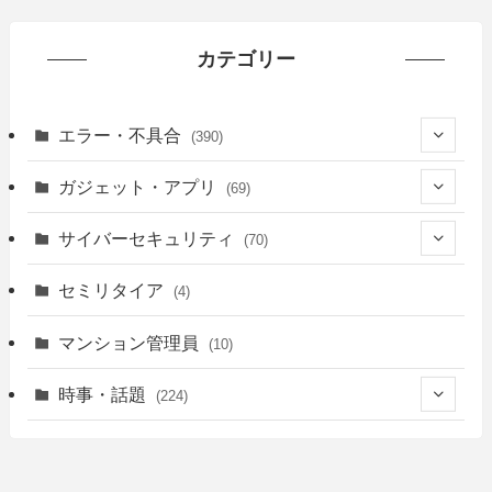
イ
ブ
カテゴリー
エラー・不具合
(390)
(6)
ガジェット・アプリ
(69)
(10)
(7)
サイバーセキュリティ
(70)
(20)
(62)
(25)
セミリタイア
(4)
(21)
(12)
マンション管理員
(10)
(28)
(11)
時事・話題
(224)
(30)
(12)
(15)
(24)
(10)
(16)