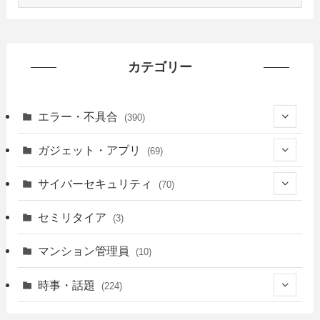
ー
カ
イ
ブ
カテゴリー
エラー・不具合
(390)
(6)
ガジェット・アプリ
(69)
(10)
(7)
サイバーセキュリティ
(70)
(20)
(62)
(25)
セミリタイア
(3)
(21)
(12)
マンション管理員
(10)
(28)
(11)
時事・話題
(224)
(30)
(12)
(15)